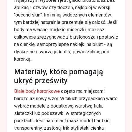
Najlepszym wyborem jest gładki biustonosz bez
aplikacji, szwów czy tłoczeń, najlepiej w wersji
“second skin”. Im mniej widocznych elementów,
tym bardziej naturalnie prezentuje się całość. Jeśli
body ma własne, miękkie miseczki, możesz
całkowicie zrezygnować z biustonosza i postawić
na cienkie, samoprzylepne naklejki na biust - są
dyskretne i tworzą jednolitą powierzchnię pod
koronką.
Materiały, które pomagają
ukryć prześwity
Białe body koronkowe
często ma miejscami
bardzo ażurowy wzór. W takich przypadkach warto
wybrać modele z dodatkową warstwą tiulu,
siateczki lub podszewki w strategicznych
punktach. Jeśli natomiast masz model bardziej
transparentny, zastosuj trik stylistek: cienka,