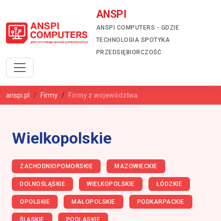
ANSPI
ANSPI COMPUTERS - GDZIE
TECHNOLOGIA SPOTYKA
PRZEDSIĘBIORCZOŚĆ
anspi.pl
Firmy
Firmy z województwa
Wielkopolskie
ZACHODNIOPOMORSKIE
MAZOWIECKIE
DOLNOŚLĄSKIE
WIELKOPOLSKIE
ŁÓDZKIE
OPOLSKIE
MAŁOPOLSKIE
PODKARPACKIE
ŚLĄSKIE
PODLASKIE