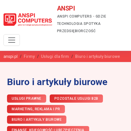
ANSPI
ANSPI COMPUTERS - GDZIE
TECHNOLOGIA SPOTYKA
PRZEDSIĘBIORCZOŚĆ
anspi.pl
Firmy
Usługi dla firm
Biuro i artykuły biurowe
Biuro i artykuły biurowe
USŁUGI PRAWNE
POZOSTAŁE USŁUGI B2B
MARKETING, REKLAMA I PR
BIURO I ARTYKUŁY BIUROWE
FINANSE, KSIĘGOWOŚĆ I UBEZPIECZENIA