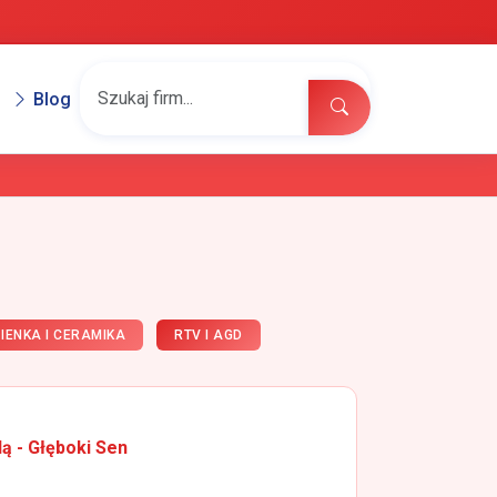
Blog
IENKA I CERAMIKA
RTV I AGD
lą - Głęboki Sen