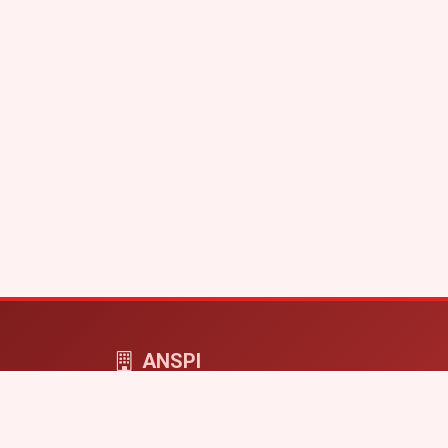
ANSPI
ANSPI COMPUTERS - cyfrowa przestrzeń dla f
i projektów online.