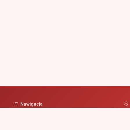
Nawigacja
Strona główna
Pol
irm
Zaloguj się