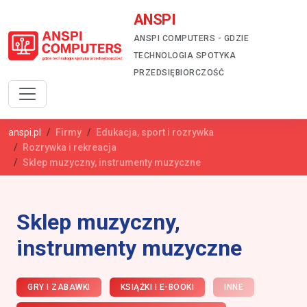
ANSPI
ANSPI COMPUTERS - GDZIE
TECHNOLOGIA SPOTYKA
PRZEDSIĘBIORCZOŚĆ
anspi.pl
Firmy
Edukacja, sport i rozrywka
Rozrywka i rekreacja
Sklep muzyczny, instrumenty muzyczne
Sklep muzyczny,
instrumenty muzyczne
GRY I ZABAWKI
KSIĄŻKI I E-BOOKI
INNE