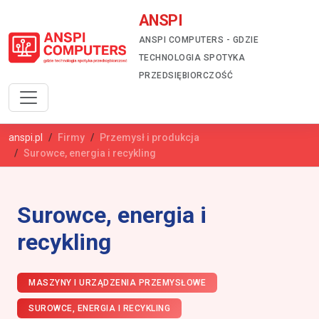
ANSPI
ANSPI COMPUTERS - GDZIE
TECHNOLOGIA SPOTYKA
PRZEDSIĘBIORCZOŚĆ
anspi.pl
Firmy
Przemysł i produkcja
Surowce, energia i recykling
Surowce, energia i
recykling
MASZYNY I URZĄDZENIA PRZEMYSŁOWE
SUROWCE, ENERGIA I RECYKLING