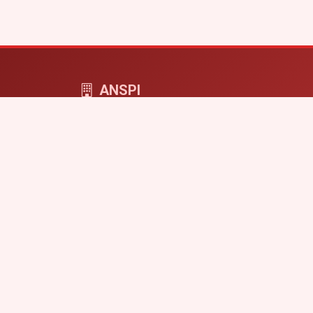
ANSPI
ANSPI COMPUTERS - cyfrowa przestrzeń dla f
i projektów online.