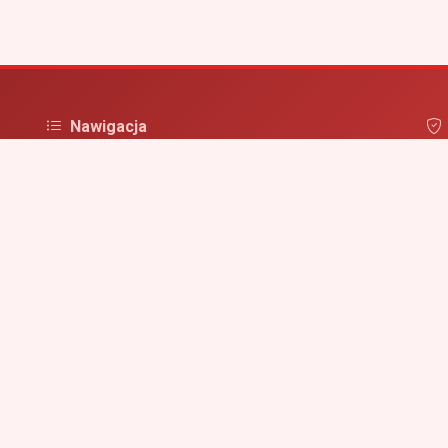
Nawigacja
Strona główna
Pol
irm
Zaloguj się
Dodaj firmę
Przypomnij hasło
Blog
Kontakt
Mapa strony