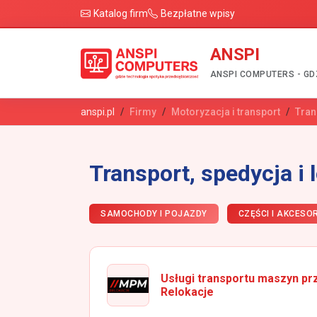
Katalog firm
Bezpłatne wpisy
ANSPI
ANSPI COMPUTERS - GD
anspi.pl
Firmy
Motoryzacja i transport
Tran
Transport, spedycja i 
SAMOCHODY I POJAZDY
CZĘŚCI I AKCES
Usługi transportu maszyn 
Relokacje