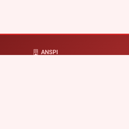
ANSPI
ANSPI COMPUTERS - cyfrowa przestrzeń dla f
i projektów online.