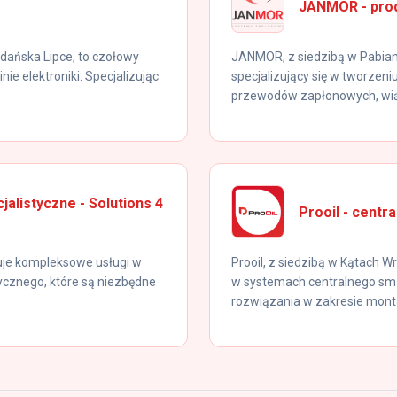
JANMOR - pro
dańska Lipce, to czołowy
JANMOR, z siedzibą w Pabia
e elektroniki. Specjalizując
specjalizujący się w tworze
przewodów zapłonowych, wiąz
alistyczne - Solutions 4
Prooil - cent
ruje kompleksowe usługi w
Prooil, z siedzibą w Kątach W
tycznego, które są niezbędne
w systemach centralnego sm
rozwiązania w zakresie monta