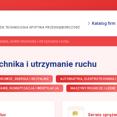
Katalog firm
ZIE TECHNOLOGIA SPOTYKA PRZEDSIĘBIORCZOŚĆ
tyka, elektrotechnika i utrzymanie ruchu
chnika i utrzymanie ruchu
UROWCE, ENERGIA I RECYKLING
AUTOMATYKA, ELEKTROTECHNIKA I
ANIE, KLIMATYZACJA I WENTYLACJA
MASZYNY ROLNICZE I LEŚNE
lus
Serwis spręż