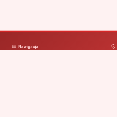
Nawigacja
Strona główna
Pol
irm
Zaloguj się
Dodaj firmę
Przypomnij hasło
Blog
Kontakt