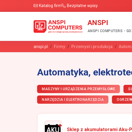
Katalog firm
Bezpłatne wpisy
ANSPI
ANSPI COMPUTERS - GD
anspi.pl
Firmy
Przemysł i produkcja
Automa
Automatyka, elektrote
MASZYNY I URZĄDZENIA PRZEMYSŁOWE
S
NARZĘDZIA I ELEKTRONARZĘDZIA
OGRZEW
Sklep z akumulatorami Aku-P