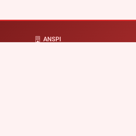
ANSPI
ANSPI COMPUTERS - cyfrowa przestrzeń dla f
i projektów online.