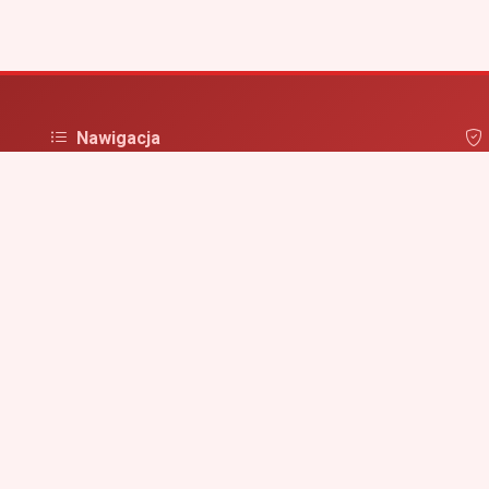
Nawigacja
Strona główna
Pol
irm
Zaloguj się
Dodaj firmę
Przypomnij hasło
Blog
Kontakt
Mapa strony