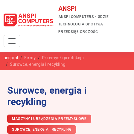
ANSPI
ANSPI COMPUTERS - GDZIE
TECHNOLOGIA SPOTYKA
PRZEDSIĘBIORCZOŚĆ
anspi.pl
Firmy
Przemysł i produkcja
Surowce, energia i recykling
Surowce, energia i
recykling
MASZYNY I URZĄDZENIA PRZEMYSŁOWE
SUROWCE, ENERGIA I RECYKLING