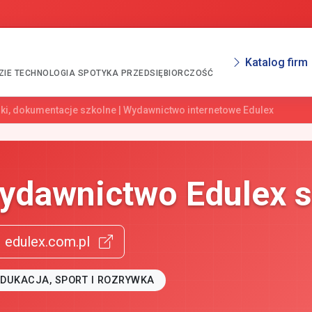
Katalog firm
ZIE TECHNOLOGIA SPOTYKA PRZEDSIĘBIORCZOŚĆ
ki, dokumentacje szkolne | Wydawnictwo internetowe Edulex
ydawnictwo Edulex s
edulex.com.pl
EDUKACJA, SPORT I ROZRYWKA