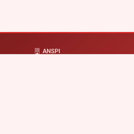
ANSPI
ANSPI COMPUTERS - cyfrowa przestrzeń dla f
i projektów online.