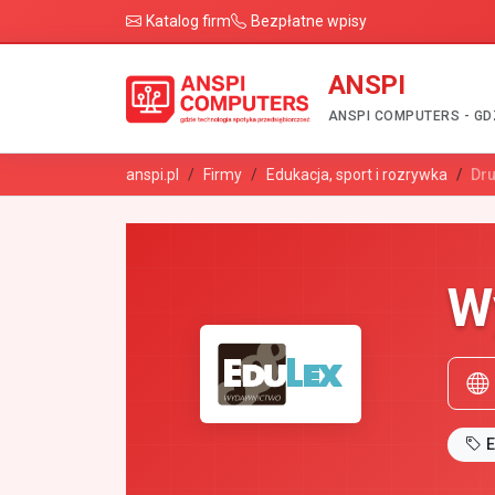
Katalog firm
Bezpłatne wpisy
ANSPI
ANSPI COMPUTERS - GD
anspi.pl
Firmy
Edukacja, sport i rozrywka
Dru
W