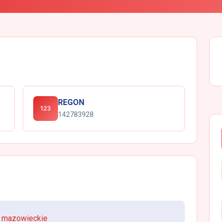
REGON
142783928
, mazowieckie