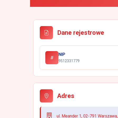
Dane rejestrowe
NIP
9512331779
Adres
ul. Meander 1, 02-791 Warszawa