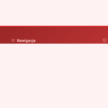
Nawigacja
Strona główna
Pol
irm
Zaloguj się
Dodaj firmę
Przypomnij hasło
Blog
Kontakt