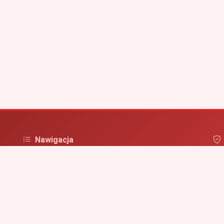
Nawigacja
Strona główna
Pol
irm
Zaloguj się
Dodaj firmę
Przypomnij hasło