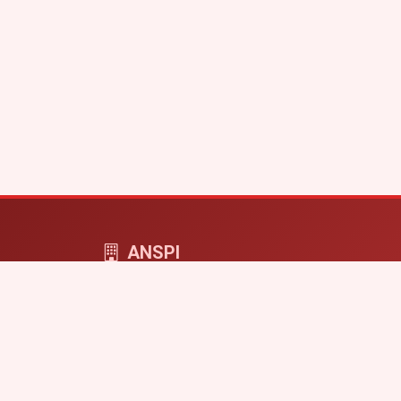
ANSPI
ANSPI COMPUTERS - cyfrowa przestrzeń dla f
i projektów online.