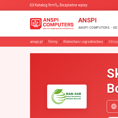
Katalog firm
Bezpłatne wpisy
ANSPI
ANSPI COMPUTERS - GD
anspi.pl
Firmy
Rolnictwo i ogrodnictwo
Skle
S
B