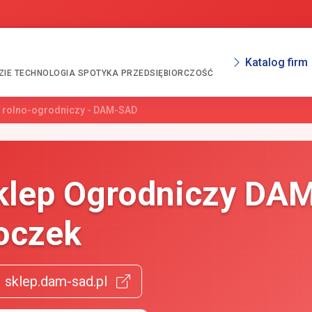
Katalog firm
ZIE TECHNOLOGIA SPOTYKA PRZEDSIĘBIORCZOŚĆ
p rolno-ogrodniczy - DAM-SAD
klep Ogrodniczy DA
oczek
sklep.dam-sad.pl