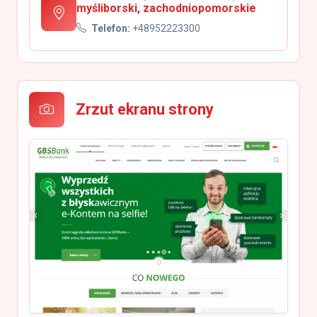
myśliborski, zachodniopomorskie
Telefon:
+48952223300
Zrzut ekranu strony