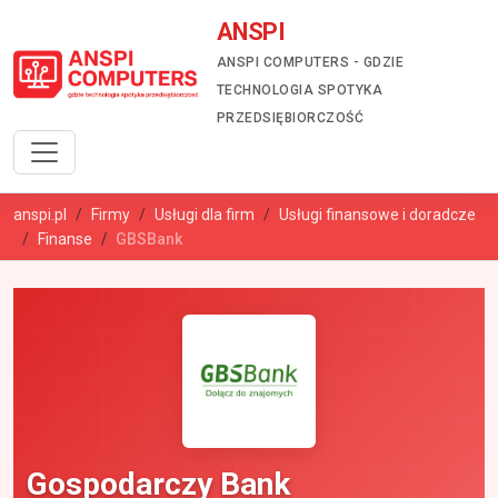
ANSPI
ANSPI COMPUTERS - GDZIE
TECHNOLOGIA SPOTYKA
PRZEDSIĘBIORCZOŚĆ
anspi.pl
Firmy
Usługi dla firm
Usługi finansowe i doradcze
Finanse
GBSBank
Gospodarczy Bank