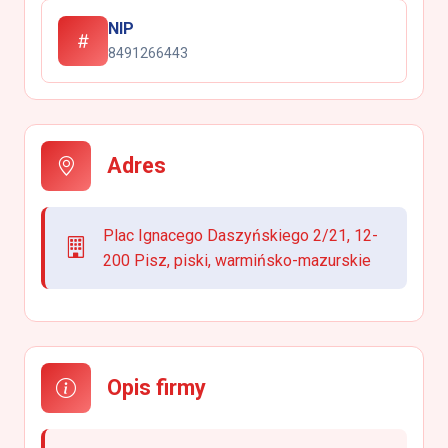
NIP
8491266443
Adres
Plac Ignacego Daszyńskiego 2/21, 12-
200 Pisz, piski, warmińsko-mazurskie
Opis firmy