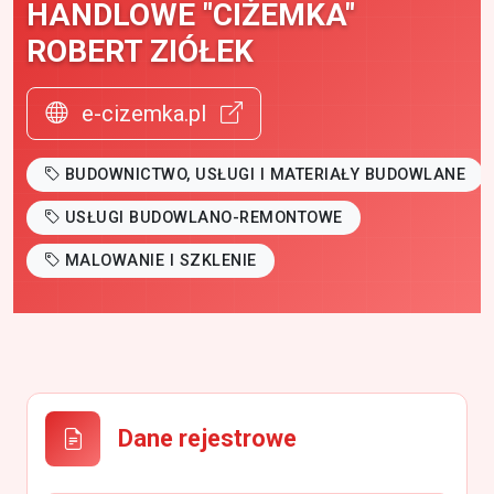
HANDLOWE "CIŻEMKA"
ROBERT ZIÓŁEK
e-cizemka.pl
BUDOWNICTWO, USŁUGI I MATERIAŁY BUDOWLANE
USŁUGI BUDOWLANO-REMONTOWE
MALOWANIE I SZKLENIE
Dane rejestrowe