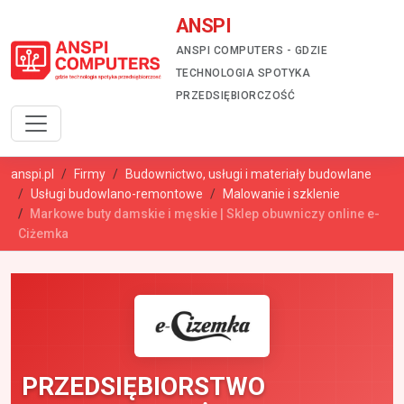
ANSPI
ANSPI COMPUTERS - GDZIE
TECHNOLOGIA SPOTYKA
PRZEDSIĘBIORCZOŚĆ
anspi.pl
Firmy
Budownictwo, usługi i materiały budowlane
Usługi budowlano-remontowe
Malowanie i szklenie
Markowe buty damskie i męskie | Sklep obuwniczy online e-
Ciżemka
PRZEDSIĘBIORSTWO