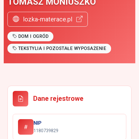
TOMASZ MONIUSZKO
lozka-materace.pl
DOM I OGRÓD
TEKSTYLIA I POZOSTAŁE WYPOSAŻENIE
Dane rejestrowe
NIP
1180739829