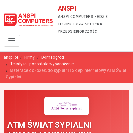
ANSPI
ANSPI COMPUTERS - GDZIE
TECHNOLOGIA SPOTYKA
PRZEDSIĘBIORCZOŚĆ
anspi.pl
Firmy
Dom i ogród
Tekstylia i pozostałe wyposażenie
Materace do łóżek, do sypialni | Sklep internetowy ATM Świat
Sypialni
ATM ŚWIAT SYPIALNI