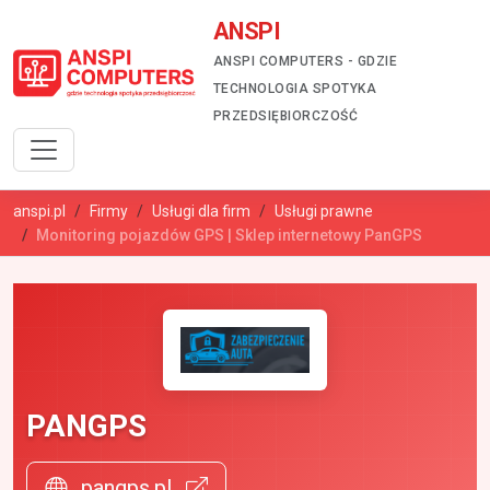
ANSPI
ANSPI COMPUTERS - GDZIE
TECHNOLOGIA SPOTYKA
PRZEDSIĘBIORCZOŚĆ
anspi.pl
Firmy
Usługi dla firm
Usługi prawne
Monitoring pojazdów GPS | Sklep internetowy PanGPS
PANGPS
pangps.pl