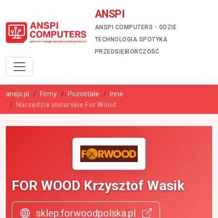
ANSPI
ANSPI COMPUTERS - GDZIE
TECHNOLOGIA SPOTYKA
PRZEDSIĘBIORCZOŚĆ
anspi.pl
Firmy
Pozostałe
Inne
Narzędzia stolarskie For Wood
FOR WOOD Krzysztof Wasik
sklep.forwoodpolska.pl