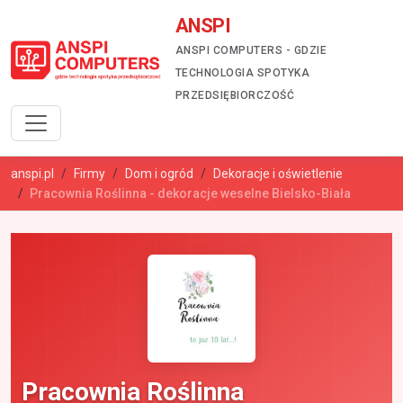
ANSPI
ANSPI COMPUTERS - GDZIE
TECHNOLOGIA SPOTYKA
PRZEDSIĘBIORCZOŚĆ
anspi.pl
Firmy
Dom i ogród
Dekoracje i oświetlenie
Pracownia Roślinna - dekoracje weselne Bielsko-Biała
Pracownia Roślinna