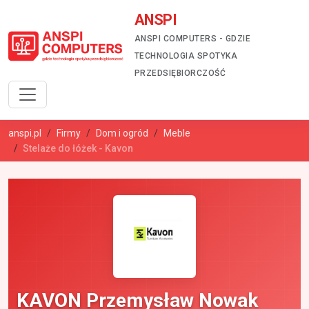
ANSPI
ANSPI COMPUTERS - GDZIE
TECHNOLOGIA SPOTYKA
PRZEDSIĘBIORCZOŚĆ
anspi.pl
Firmy
Dom i ogród
Meble
Stelaże do łóżek - Kavon
KAVON Przemysław Nowak