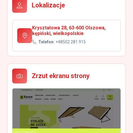
Lokalizacje
Kryształowa 28, 63-600 Olszowa,
kępiński, wielkopolskie
Telefon:
+48502 281 915
Zrzut ekranu strony