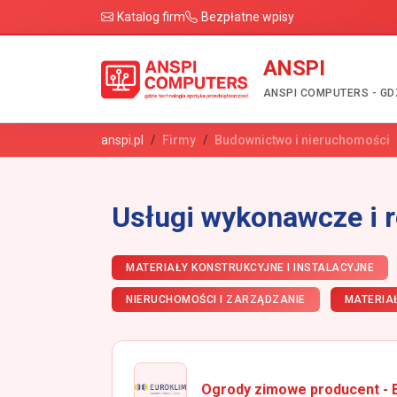
Katalog firm
Bezpłatne wpisy
ANSPI
ANSPI COMPUTERS - GD
anspi.pl
Firmy
Budownictwo i nieruchomości
Usługi wykonawcze i 
MATERIAŁY KONSTRUKCYJNE I INSTALACYJNE
NIERUCHOMOŚCI I ZARZĄDZANIE
MATERIA
Ogrody zimowe producent - 