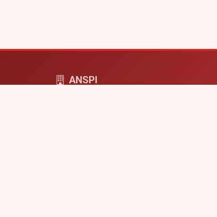
ANSPI
ANSPI COMPUTERS - cyfrowa przestrzeń dla f
i projektów online.