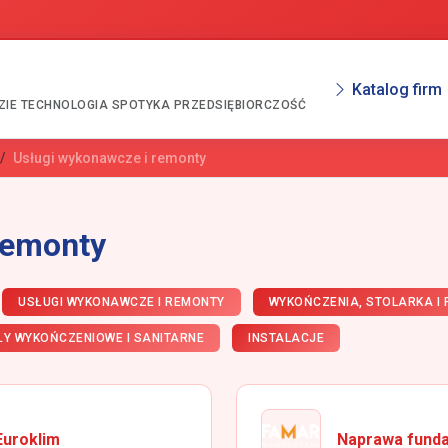
Katalog firm
ZIE TECHNOLOGIA SPOTYKA PRZEDSIĘBIORCZOŚĆ
Usługi wykonawcze i remonty
remonty
USŁUGI WYKONAWCZE I REMONTY
WYKOŃCZENIA, STOLARKA I
ŁY WYKOŃCZENIOWE I SANITARNE
INSTALACJE
Euroklim
Naprawa fund