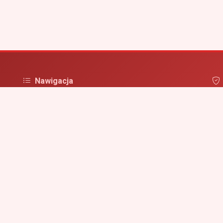
Nawigacja
Strona główna
Pol
irm
Zaloguj się
Dodaj firmę
Przypomnij hasło
Blog
Kontakt