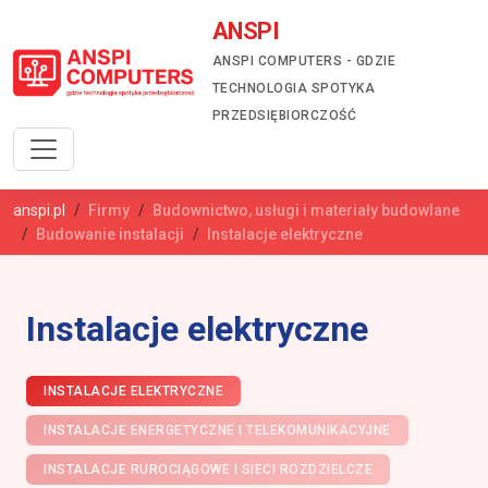
ANSPI
ANSPI COMPUTERS - GDZIE
TECHNOLOGIA SPOTYKA
PRZEDSIĘBIORCZOŚĆ
anspi.pl
Firmy
Budownictwo, usługi i materiały budowlane
Budowanie instalacji
Instalacje elektryczne
Instalacje elektryczne
INSTALACJE ELEKTRYCZNE
INSTALACJE ENERGETYCZNE I TELEKOMUNIKACYJNE
INSTALACJE RUROCIĄGOWE I SIECI ROZDZIELCZE