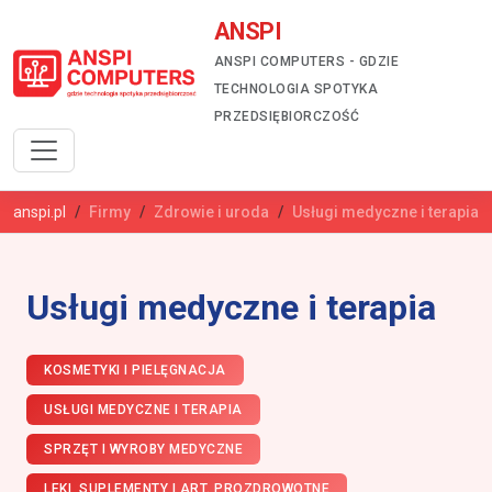
ANSPI
ANSPI COMPUTERS - GDZIE
TECHNOLOGIA SPOTYKA
PRZEDSIĘBIORCZOŚĆ
anspi.pl
Firmy
Zdrowie i uroda
Usługi medyczne i terapia
Usługi medyczne i terapia
KOSMETYKI I PIELĘGNACJA
USŁUGI MEDYCZNE I TERAPIA
SPRZĘT I WYROBY MEDYCZNE
LEKI, SUPLEMENTY I ART. PROZDROWOTNE