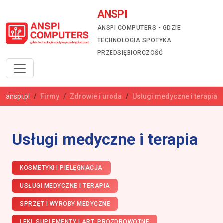
ANSPI
ANSPI COMPUTERS - GDZIE
TECHNOLOGIA SPOTYKA
PRZEDSIĘBIORCZOŚĆ
anspi.pl
Firmy
Zdrowie i uroda
Usługi medyczne i terapia
Usługi medyczne i terapia
KOSMETYKI I PIELĘGNACJA
USŁUGI MEDYCZNE I TERAPIA
SPRZĘT I WYROBY MEDYCZNE
LEKI, SUPLEMENTY I ART. PROZDROWOTNE