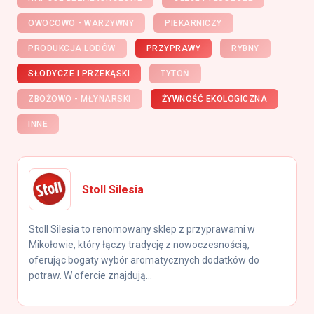
OWOCOWO - WARZYWNY
PIEKARNICZY
PRODUKCJA LODÓW
PRZYPRAWY
RYBNY
SŁODYCZE I PRZEKĄSKI
TYTOŃ
ZBOŻOWO - MŁYNARSKI
ŻYWNOŚĆ EKOLOGICZNA
INNE
Stoll Silesia
Stoll Silesia to renomowany sklep z przyprawami w
Mikołowie, który łączy tradycję z nowoczesnością,
oferując bogaty wybór aromatycznych dodatków do
potraw. W ofercie znajdują...