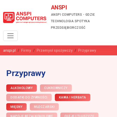
ANSPI
ANSPI COMPUTERS - GDZIE
TECHNOLOGIA SPOTYKA
PRZEDSIĘBIORCZOŚĆ
anspi.pl
Firmy
Przemysł spożywczy
Przyprawy
Przyprawy
ALKOHOLOWY
CUKROWNICZY
DODATKI DO ŻYWNOŚCI
KAWA I HERBATA
MIĘSNY
MLECZARSKI
NAPOJE BEZALKOHOLOWE
OLEJE I TŁUSZCZE